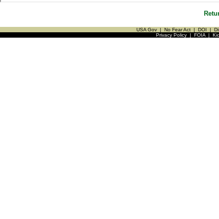
Retu
USA Gov
|
No Fear Act
|
DOI
|
Di
Privacy Policy
|
FOIA
|
Ki