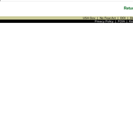
Retu
USA Gov
|
No Fear Act
|
DOI
|
Di
Privacy Policy
|
FOIA
|
Ki