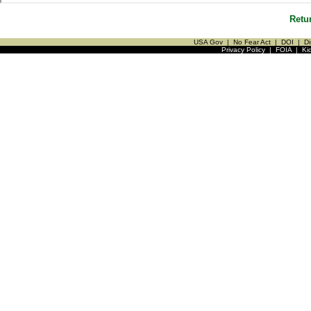
Retu
USA Gov
|
No Fear Act
|
DOI
|
Di
Privacy Policy
|
FOIA
|
Ki