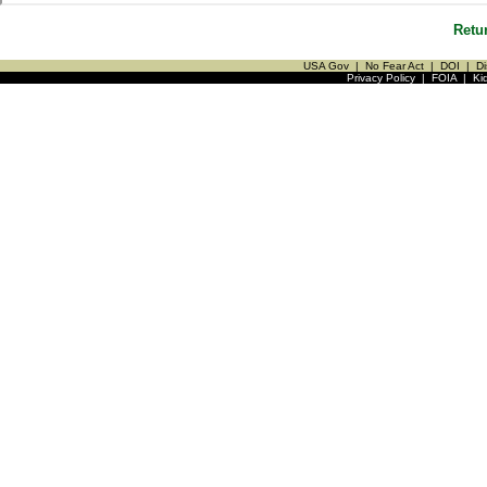
Retu
USA Gov
|
No Fear Act
|
DOI
|
Di
Privacy Policy
|
FOIA
|
Ki