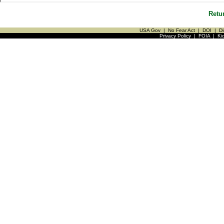
Retu
USA Gov
|
No Fear Act
|
DOI
|
Di
Privacy Policy
|
FOIA
|
Ki