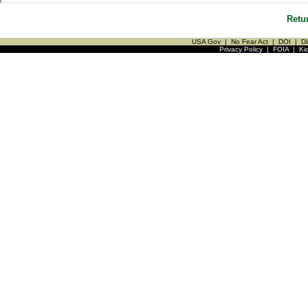
Retu
USA Gov
|
No Fear Act
|
DOI
|
Di
Privacy Policy
|
FOIA
|
Ki