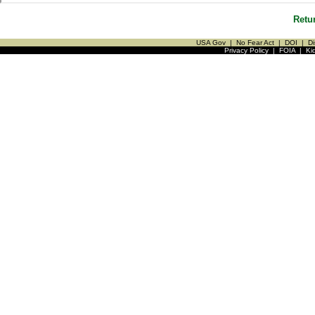
Retu
USA Gov
|
No Fear Act
|
DOI
|
Di
Privacy Policy
|
FOIA
|
Ki