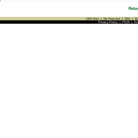
Retu
USA Gov
|
No Fear Act
|
DOI
|
Di
Privacy Policy
|
FOIA
|
Ki