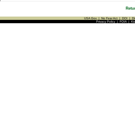
Retu
USA Gov
|
No Fear Act
|
DOI
|
Di
Privacy Policy
|
FOIA
|
Ki