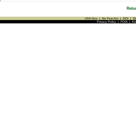
Retu
USA Gov
|
No Fear Act
|
DOI
|
Di
Privacy Policy
|
FOIA
|
Ki