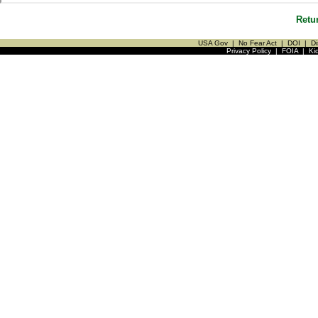
Retu
USA Gov
|
No Fear Act
|
DOI
|
Di
Privacy Policy
|
FOIA
|
Ki