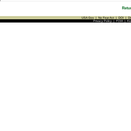
Retu
USA Gov
|
No Fear Act
|
DOI
|
Di
Privacy Policy
|
FOIA
|
Ki