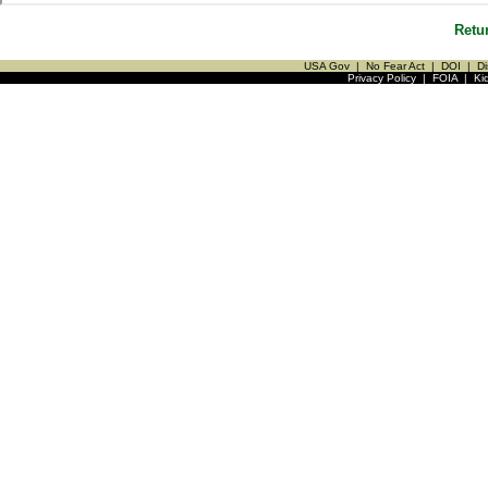
Retu
USA Gov
|
No Fear Act
|
DOI
|
Di
Privacy Policy
|
FOIA
|
Ki