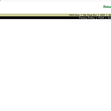
Retu
USA Gov
|
No Fear Act
|
DOI
|
Di
Privacy Policy
|
FOIA
|
Ki