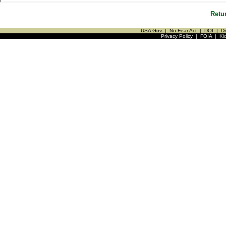
Retu
USA Gov
|
No Fear Act
|
DOI
|
Di
Privacy Policy
|
FOIA
|
Ki