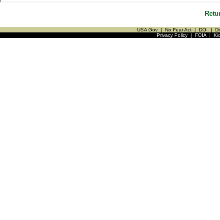
Retu
USA Gov
|
No Fear Act
|
DOI
|
Di
Privacy Policy
|
FOIA
|
Ki