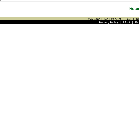
Retu
USA Gov
|
No Fear Act
|
DOI
|
Di
Privacy Policy
|
FOIA
|
Ki