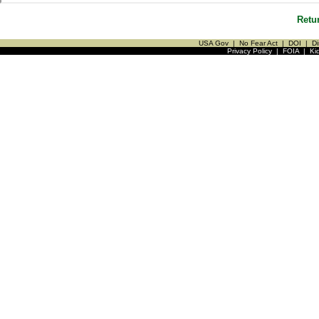
Retu
USA Gov
|
No Fear Act
|
DOI
|
Di
Privacy Policy
|
FOIA
|
Ki