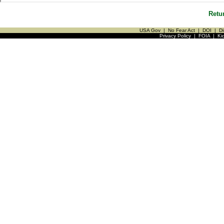
Retu
USA Gov
|
No Fear Act
|
DOI
|
Di
Privacy Policy
|
FOIA
|
Ki