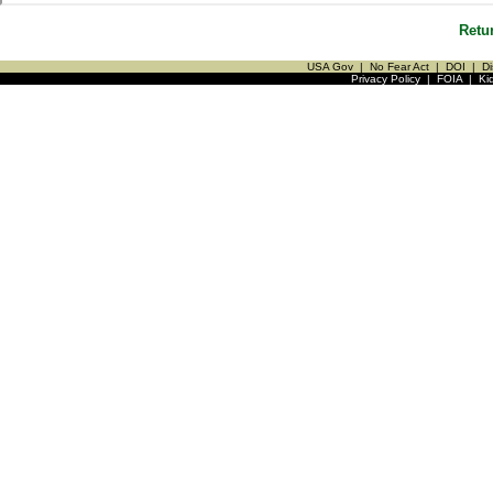
Retu
USA Gov
|
No Fear Act
|
DOI
|
Di
Privacy Policy
|
FOIA
|
Ki