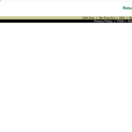
Retu
USA Gov
|
No Fear Act
|
DOI
|
Di
Privacy Policy
|
FOIA
|
Ki