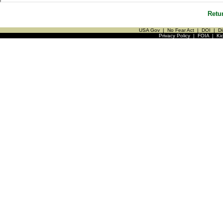
Retu
USA Gov
|
No Fear Act
|
DOI
|
Di
Privacy Policy
|
FOIA
|
Ki