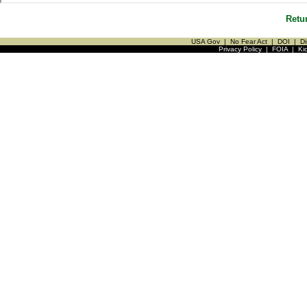
Retu
USA Gov
|
No Fear Act
|
DOI
|
Di
Privacy Policy
|
FOIA
|
Ki