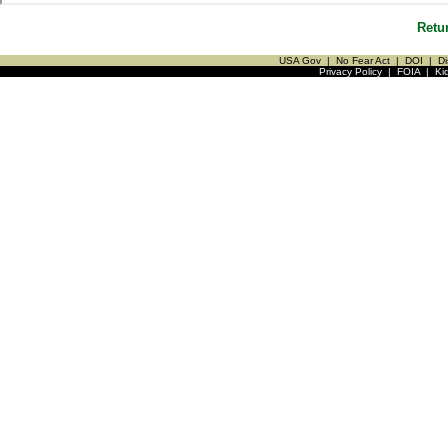
Retu
USA Gov
|
No Fear Act
|
DOI
|
Di
Privacy Policy
|
FOIA
|
Ki