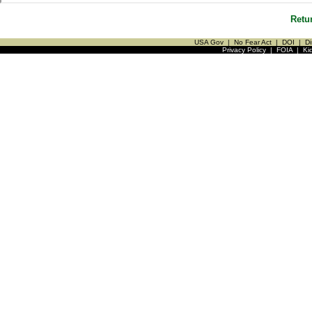
Retu
USA Gov
|
No Fear Act
|
DOI
|
Di
Privacy Policy
|
FOIA
|
Ki