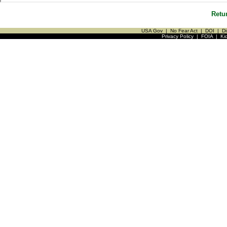
Retu
USA Gov
|
No Fear Act
|
DOI
|
Di
Privacy Policy
|
FOIA
|
Ki