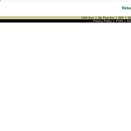
Retu
USA Gov
|
No Fear Act
|
DOI
|
Di
Privacy Policy
|
FOIA
|
Ki