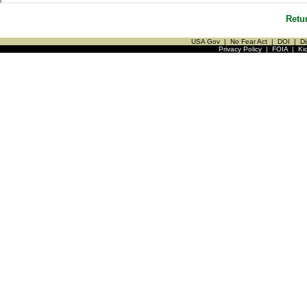
Retu
USA Gov
|
No Fear Act
|
DOI
|
Di
Privacy Policy
|
FOIA
|
Ki