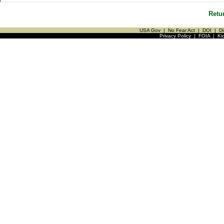
Retu
USA Gov
|
No Fear Act
|
DOI
|
Di
Privacy Policy
|
FOIA
|
Ki