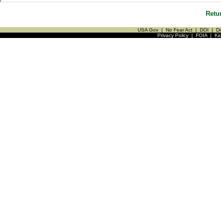
Retu
USA Gov
|
No Fear Act
|
DOI
|
Di
Privacy Policy
|
FOIA
|
Ki