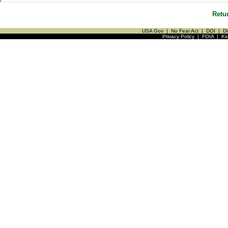
Retu
USA Gov
|
No Fear Act
|
DOI
|
Di
Privacy Policy
|
FOIA
|
Ki