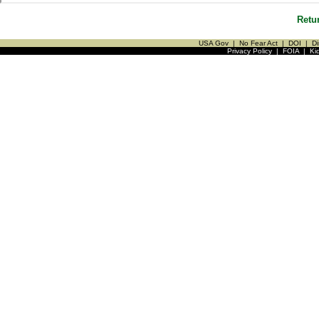
Retu
USA Gov
|
No Fear Act
|
DOI
|
Di
Privacy Policy
|
FOIA
|
Ki