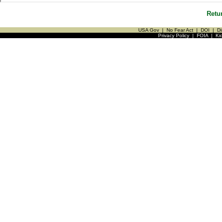
Retu
USA Gov
|
No Fear Act
|
DOI
|
Di
Privacy Policy
|
FOIA
|
Ki