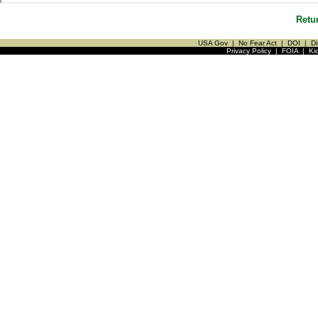
Retu
USA Gov
|
No Fear Act
|
DOI
|
Di
Privacy Policy
|
FOIA
|
Ki