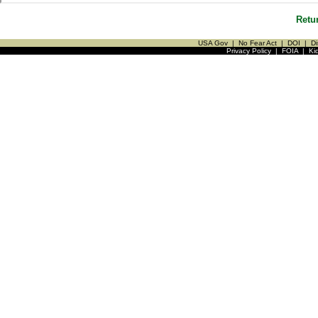
Retu
USA Gov
|
No Fear Act
|
DOI
|
Di
Privacy Policy
|
FOIA
|
Ki