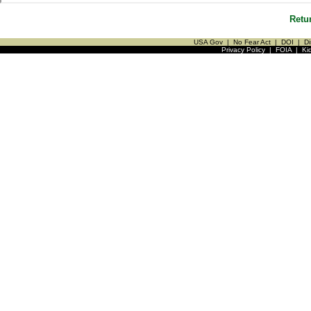
Retu
USA Gov
|
No Fear Act
|
DOI
|
Di
Privacy Policy
|
FOIA
|
Ki