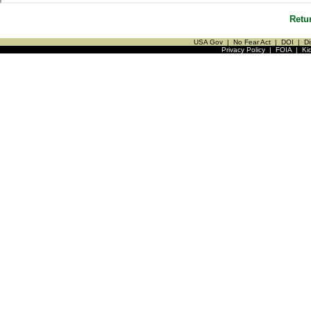
Retu
USA Gov
|
No Fear Act
|
DOI
|
Di
Privacy Policy
|
FOIA
|
Ki