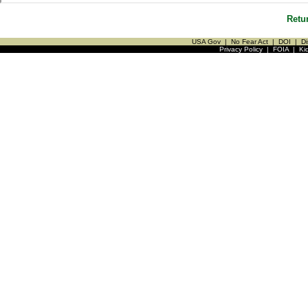
Retu
USA Gov
|
No Fear Act
|
DOI
|
Di
Privacy Policy
|
FOIA
|
Ki