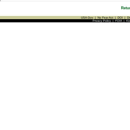
Retu
USA Gov
|
No Fear Act
|
DOI
|
Di
Privacy Policy
|
FOIA
|
Ki