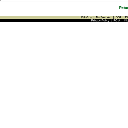
Retu
USA Gov
|
No Fear Act
|
DOI
|
Di
Privacy Policy
|
FOIA
|
Ki