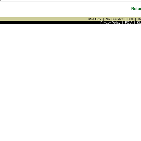
Retu
USA Gov
|
No Fear Act
|
DOI
|
Di
Privacy Policy
|
FOIA
|
Ki