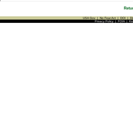
Retu
USA Gov
|
No Fear Act
|
DOI
|
Di
Privacy Policy
|
FOIA
|
Ki