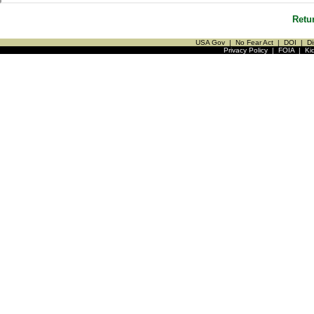
Retu
USA Gov
|
No Fear Act
|
DOI
|
Di
Privacy Policy
|
FOIA
|
Ki