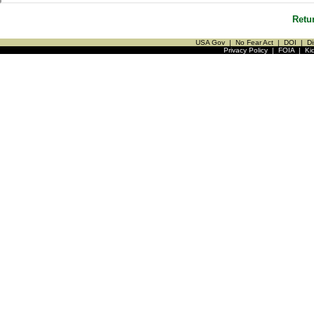
Retu
USA Gov
|
No Fear Act
|
DOI
|
Di
Privacy Policy
|
FOIA
|
Ki