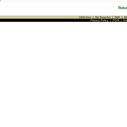
Retu
USA Gov
|
No Fear Act
|
DOI
|
Di
Privacy Policy
|
FOIA
|
Ki