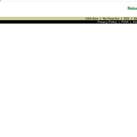
Retu
USA Gov
|
No Fear Act
|
DOI
|
Di
Privacy Policy
|
FOIA
|
Ki