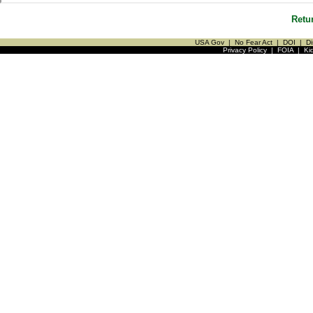
Retu
USA Gov
|
No Fear Act
|
DOI
|
Di
Privacy Policy
|
FOIA
|
Ki