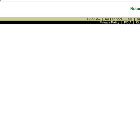
Retu
USA Gov
|
No Fear Act
|
DOI
|
Di
Privacy Policy
|
FOIA
|
Ki