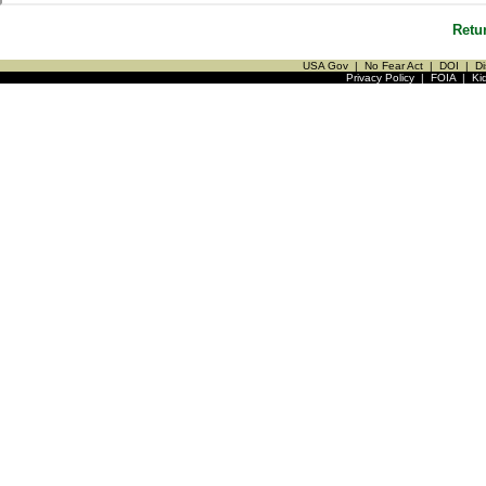
Retu
USA Gov
|
No Fear Act
|
DOI
|
Di
Privacy Policy
|
FOIA
|
Ki