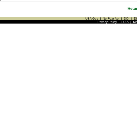
Retu
USA Gov
|
No Fear Act
|
DOI
|
Di
Privacy Policy
|
FOIA
|
Ki